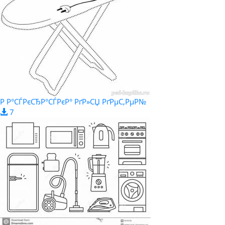
Р Р°СЃРєСЂР°СЃРєР° РґР»СЏ РґРµС‚РµР№
7