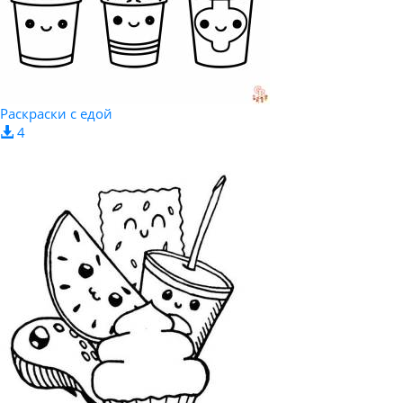
Раскраски с едой
4