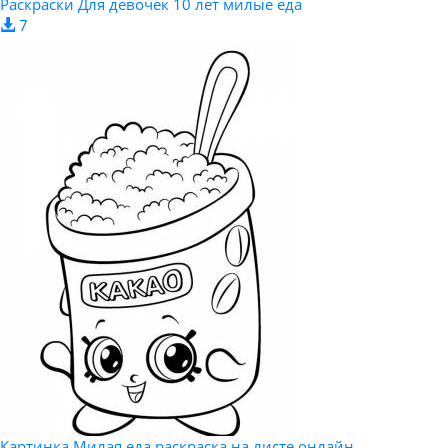
Раскраски Для девочек 10 лет милые еда
7
Картинка Милая еда раскраска на листе онлайн