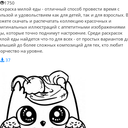
1750
аскраска милой еды - отличный способ провести время с
ользой и удовольствием как для детей, так и для взрослых. 
ожете скачать и распечатать коллекцию красочных и
ригинальных иллюстраций с аппетитными изображениями
ды, которые точно поднимут настроение. Среди раскрасок
илой еды найдется что-то для всех - от простых вариантов д
алышей до более сложных композиций для тех, кто любит
ворчество на уровне.
37