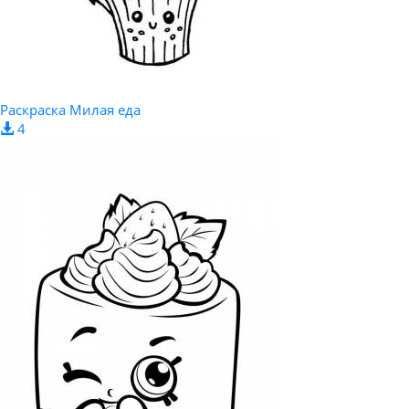
Раскраска Милая еда
4