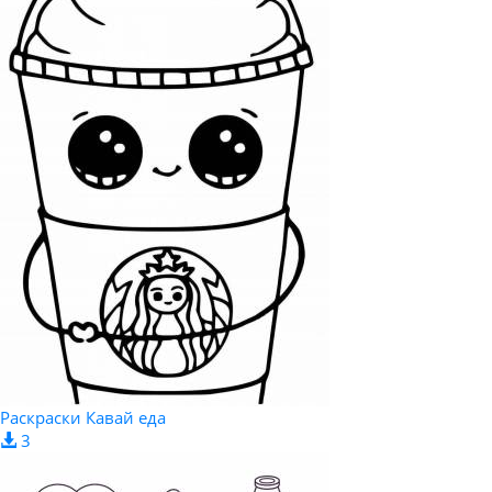
Раскраски Кавай еда
3