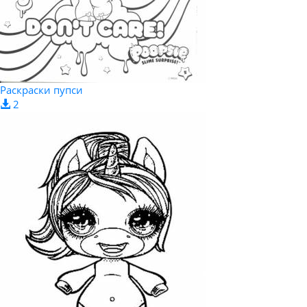
Раскраски пупси
2