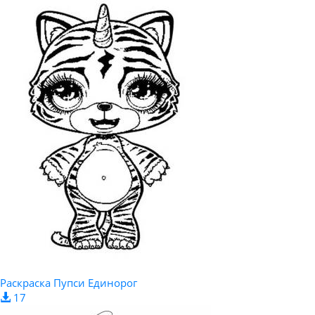
Раскраска Пупси Единорог
17