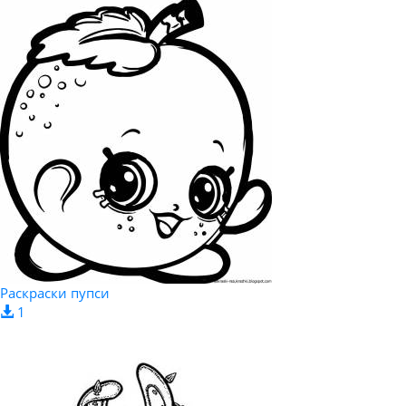
Раскраски пупси
1