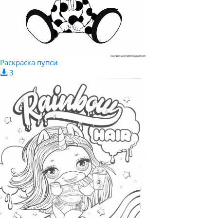
Раскраска пупси
3