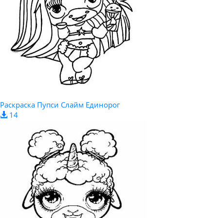
Раскраска Пупси Слайм Единорог
14