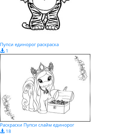
Пупси единорог раскраска
1
Раскраски Пупси слайм единорог
18