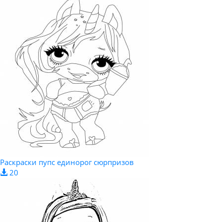
Раскраски пупс единорог сюрпризов
20