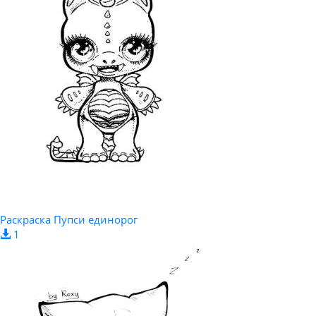
Раскраска Пупси единорог
1