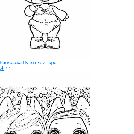
Раскраска Пупси Единорог
11