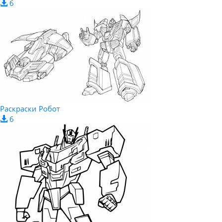
6
Раскраски Робот
6