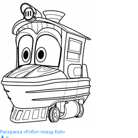
Раскраска «Робот-поезд Кей»
8