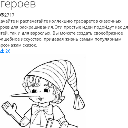
героев
2717
качайте и распечатайте коллекцию трафаретов сказочных
ероев для раскрашивания. Эти простые идеи подойдут как д
етей, так и для взрослых. Вы можете создать своеобразное
олшебное искусство, придавая жизнь самым популярным
ерсонажам сказок.
26