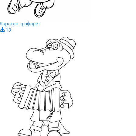
Карлсон трафарет
19