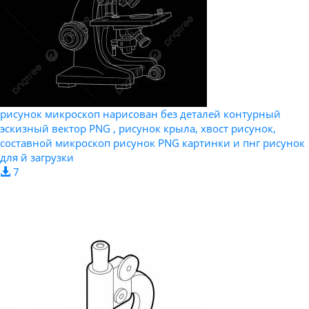
рисунок микроскоп нарисован без деталей контурный
эскизный вектор PNG , рисунок крыла, хвост рисунок,
составной микроскоп рисунок PNG картинки и пнг рисунок
для й загрузки
7