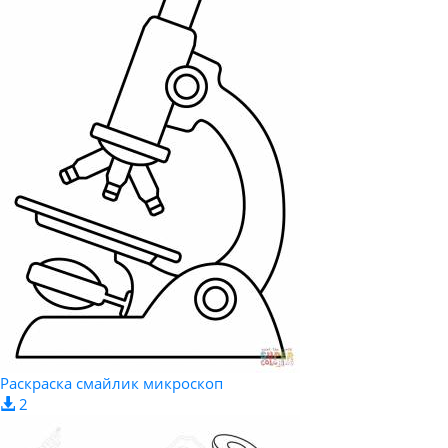
Раскраска смайлик микроскоп
2