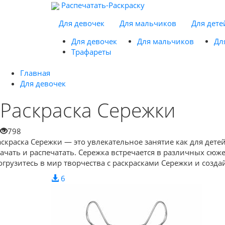
Распечатать-Раскраску
Для девочек
Для мальчиков
Для дете
Для девочек
Для мальчиков
Дл
Трафареты
Главная
Для девочек
Раскраска Сережки
798
аскраска Сережки — это увлекательное занятие как для дет
качать и распечатать. Сережка встречается в различных сюж
огрузитесь в мир творчества с раскрасками Сережки и созд
6