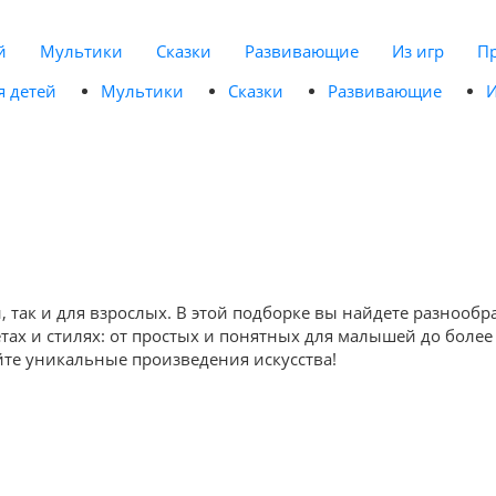
й
Мультики
Сказки
Развивающие
Из игр
П
я детей
Мультики
Сказки
Развивающие
И
ей, так и для взрослых. В этой подборке вы найдете разно
етах и стилях: от простых и понятных для малышей до боле
айте уникальные произведения искусства!