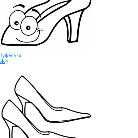
Туфелька
1