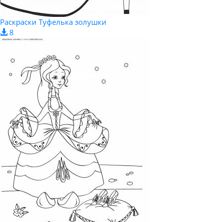
Раскраски Туфелька золушки
8