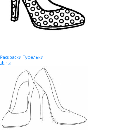
Раскраски Туфельки
13