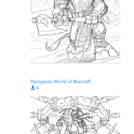
Раскраски World of Warcraft
4