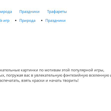
рирода
Праздники
Трафареты
з игр
Природа
Праздники
лекательные картинки по мотивам этой популярной игры,
слых, погружая вас в увлекательную фэнтезийную вселенную 
печатать, взять краски и начать творить!