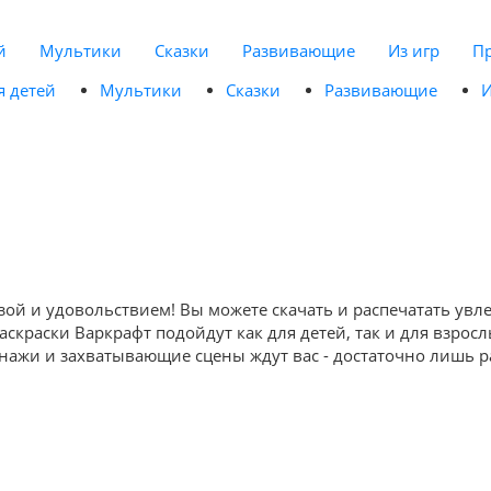
й
Мультики
Сказки
Развивающие
Из игр
П
я детей
Мультики
Сказки
Развивающие
И
ьзой и удовольствием! Вы можете скачать и распечатать ув
аскраски Варкрафт подойдут как для детей, так и для взро
жи и захватывающие сцены ждут вас - достаточно лишь рас