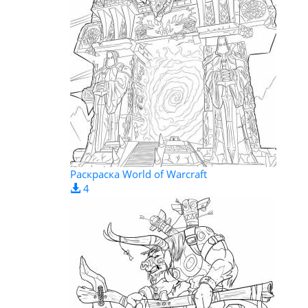
Раскраска World of Warcraft
4