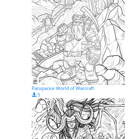
Раскраски World of Warcraft
5