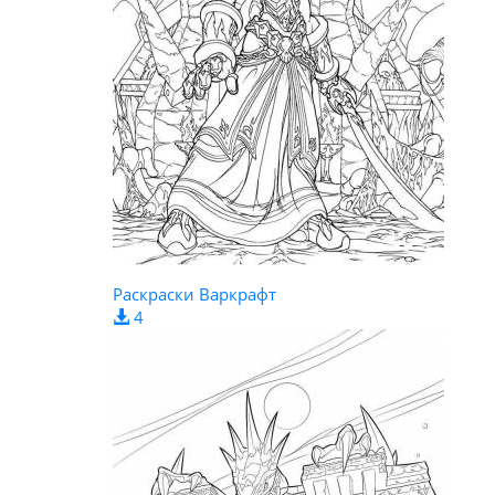
Раскраски Варкрафт
4