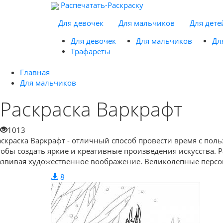
Распечатать-Раскраску
Для девочек
Для мальчиков
Для дете
Для девочек
Для мальчиков
Дл
Трафареты
Главная
Для мальчиков
Раскраска Варкрафт
1013
аскраска Варкрафт - отличный способ провести время с пол
тобы создать яркие и креативные произведения искусства. Р
азвивая художественное воображение. Великолепные персона
8