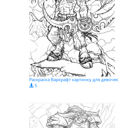
Раскраска Варкрафт картинку для девочек
5