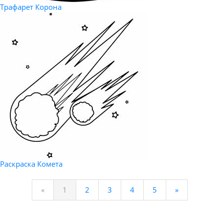
Трафарет Корона
Раскраска Комета
«
1
2
3
4
5
»