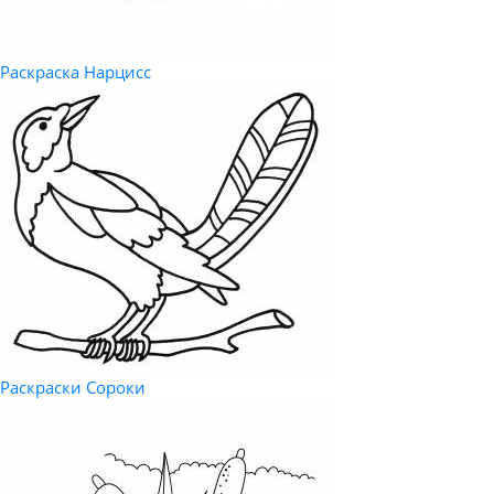
Раскраска Нарцисс
Раскраски Сороки