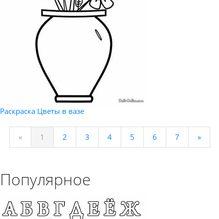
Раскраска Цветы в вазе
«
1
2
3
4
5
6
7
»
Популярное