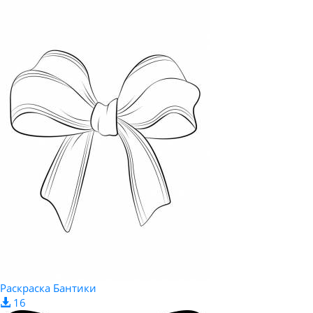
Раскраска Бантики
16