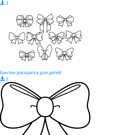
3
Бантик раскраска для детей
2