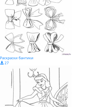
Раскраски бантики
27