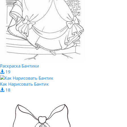
Раскраска Бантики
19
Как Нарисовать Бантик
18