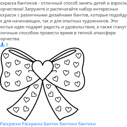
аскраска бантиков - отличный способ занять детей и взросл
ворчеством! Загрузите и распечатайте набор интересных
аскрасок с различными дизайнами бантов, которые подойду
ак для начинающих, так и для опытных художников. Эти
ростые идеи подарят радость и удовольствие, а также станут
тличным способом провести время в теплой атмосфере
ворчества.
3
Раскраски Раскраска Бантик бантики бантики