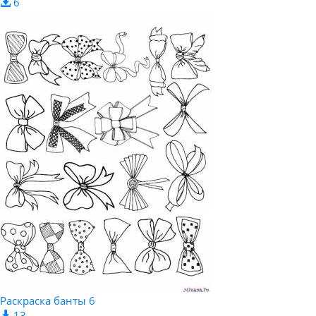
6
Раскраска банты 6
13