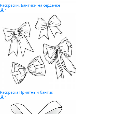
Раскраски, Бантики на сердечке
1
Раскраска Приятный бантик
1