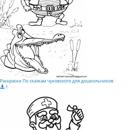
Раскраски По сказкам чуковского для дошкольников
1