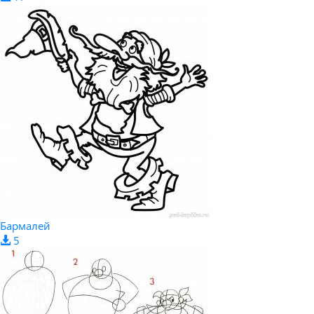
Бармалей
5