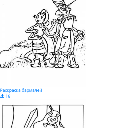
Раскраска бармалей
18