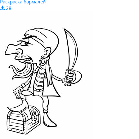
Раскраска бармалей
28