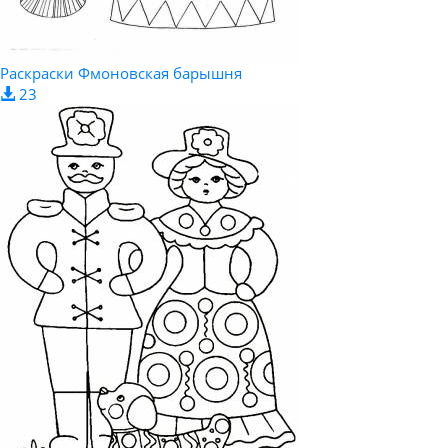
Раскраски Фмоновская барышня
23