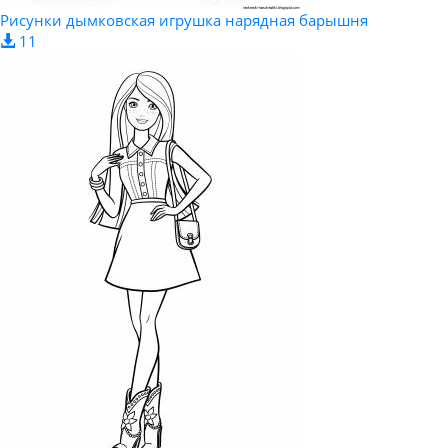
Рисунки дымковская игрушка нарядная барышня
11