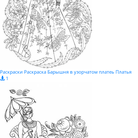
Раскраски Раскраска Барышня в узорчатом платеь Платья
1