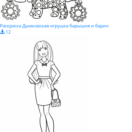
Раскраска Дымковская игрушка барышня и барин
12