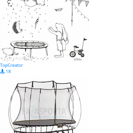
TopCreator
18