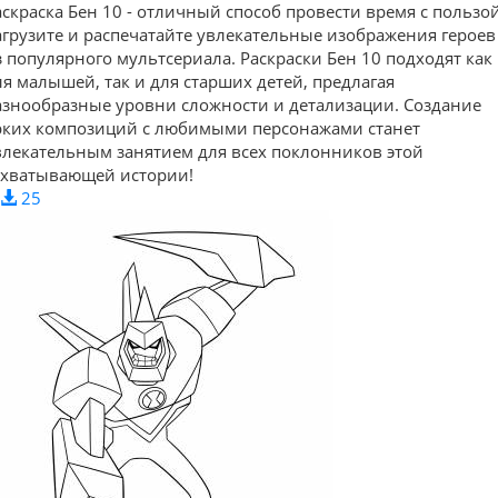
аскраска Бен 10 - отличный способ провести время с пользой
агрузите и распечатайте увлекательные изображения героев
з популярного мультсериала. Раскраски Бен 10 подходят как
ля малышей, так и для старших детей, предлагая
азнообразные уровни сложности и детализации. Создание
рких композиций с любимыми персонажами станет
влекательным занятием для всех поклонников этой
ахватывающей истории!
25