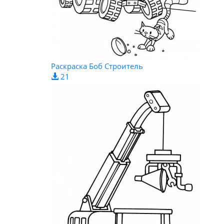
Раскраска Боб Строитель
21