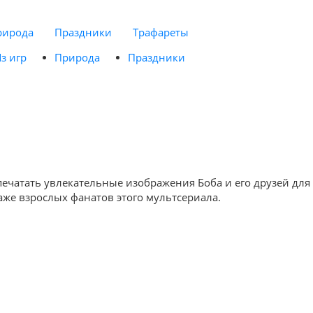
рирода
Праздники
Трафареты
з игр
Природа
Праздники
спечатать увлекательные изображения Боба и его друзей для
аже взрослых фанатов этого мультсериала.