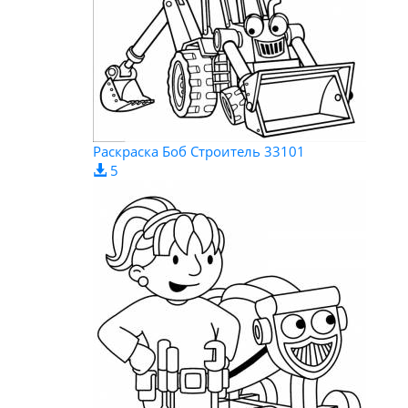
Pаскраска Боб Строитель 33101
5