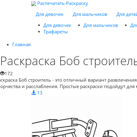
Распечатать-Раскраску
Для девочек
Для мальчиков
Для дете
Для девочек
Для мальчиков
Дл
Трафареты
Главная
Раскраска Боб строител
172
аскраска Боб строитель - это отличный вариант развлечения 
ворчества и расслабления. Простые раскраски подойдут для
13