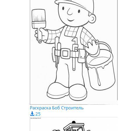
Раскраска Боб Строитель
25