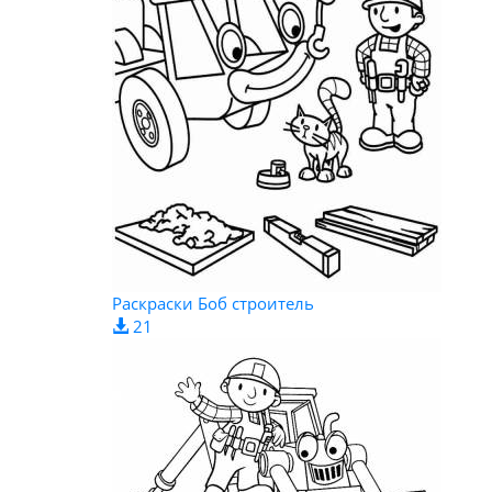
Раскраски Боб строитель
21