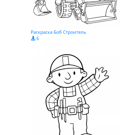
Раскраска Боб Строитель
6