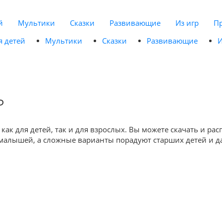
й
Мультики
Сказки
Развивающие
Из игр
П
я детей
Мультики
Сказки
Развивающие
И
ь
как для детей, так и для взрослых. Вы можете скачать и ра
 малышей, а сложные варианты порадуют старших детей и д