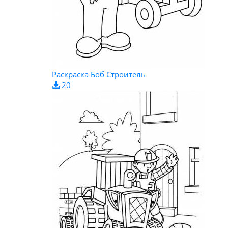
Раскраска Боб Строитель
20