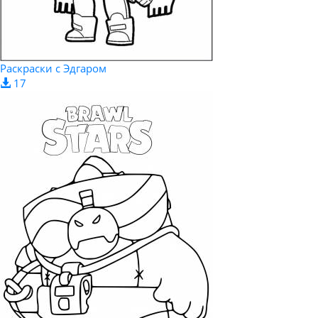
Раскраски c Эдгаром
17