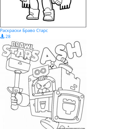
Раскраски Браво Старс
28