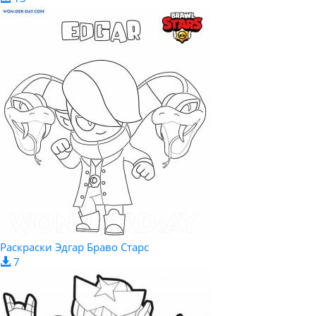
Раскраски Эдгар Браво Старс
7