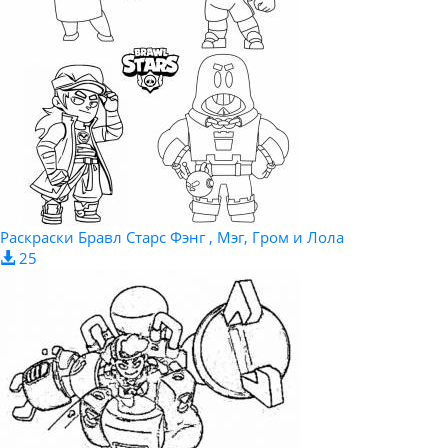
Раскраски Бравл Старс Фэнг , Мэг, Гром и Лола
25