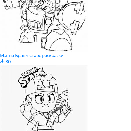
Мэг из Бравл Старс раскраски
30