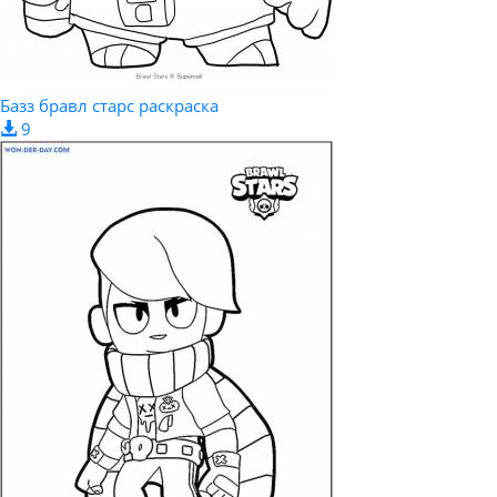
Базз бравл старс раскраска
9