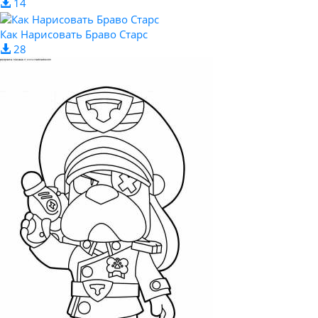
14
Как Нарисовать Браво Старс
28