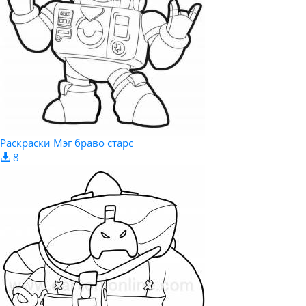
Раскраски Мэг браво старс
8