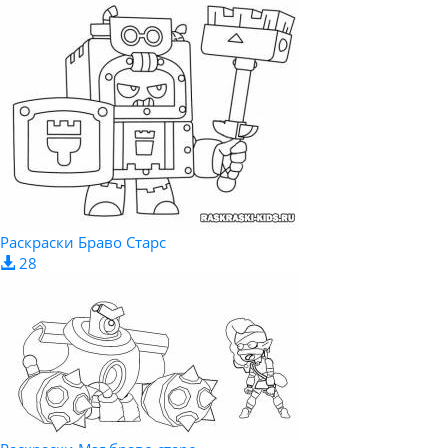
Раскраски Браво Старс
28