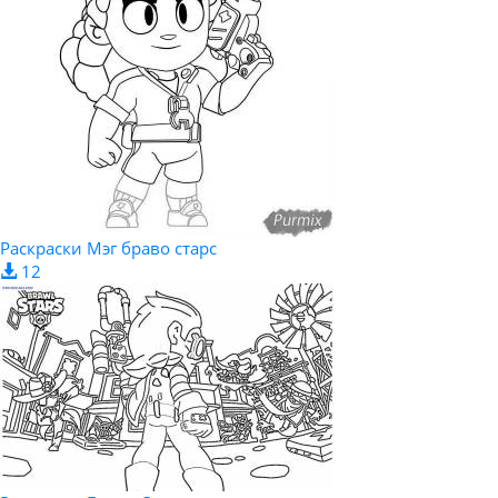
Раскраски Мэг браво старс
12