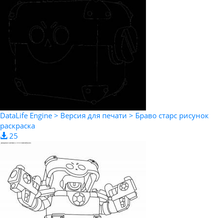
DataLife Engine > Версия для печати > Браво старс рисунок
раскраска
25