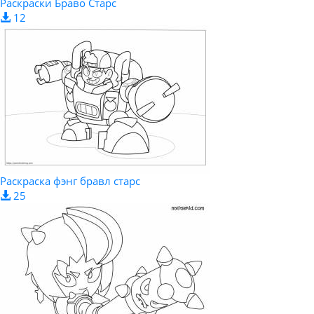
Раскраски Браво Старс
12
Раскраска фэнг бравл старс
25