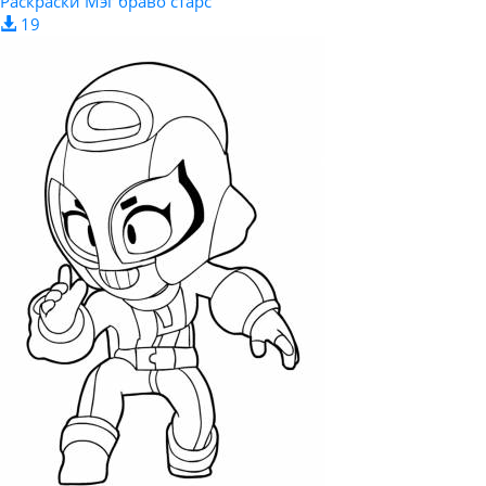
Раскраски Мэг браво старс
19