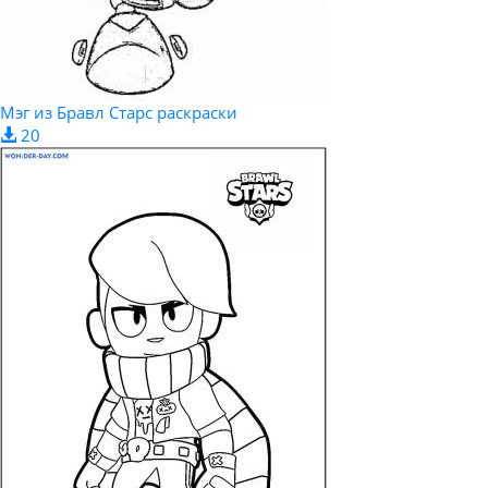
Мэг из Бравл Старс раскраски
20