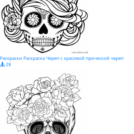
Раскраски Раскраска Череп с красивой прической череп
28