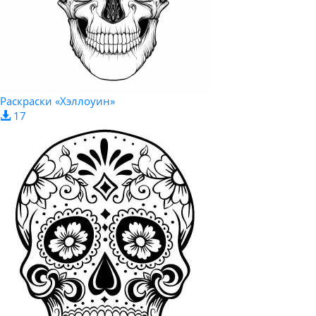
Раскраски «Хэллоуин»
17