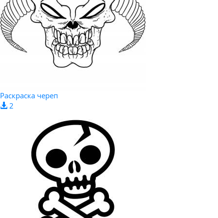
Раскраска череп
2