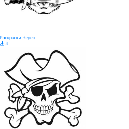
Раскраски Череп
4