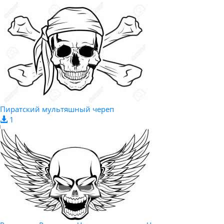
Пиратский мультяшный череп
1