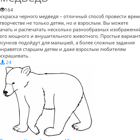
164
аскраска черного медведя – отличный способ провести врем
 творчестве не только детям, но и взрослым. Вы можете
качать и распечатать несколько разнообразных изображени
того мощного и внушительного животного. Простые вариан
исунков подойдут для малышей, а более сложные задания
онравятся старшим детям и даже взрослым любителям
аскрашивать.
24