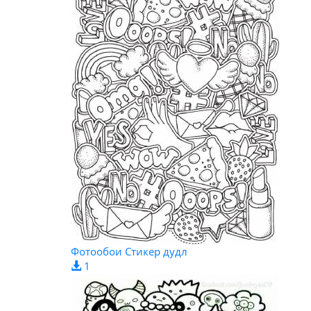
Фотообои Стикер дудл
1