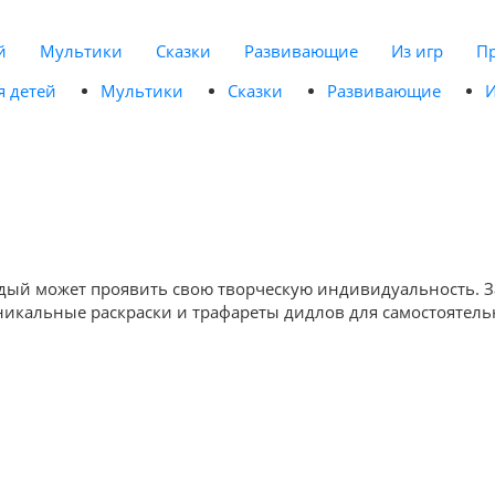
й
Мультики
Сказки
Развивающие
Из игр
П
я детей
Мультики
Сказки
Развивающие
И
ждый может проявить свою творческую индивидуальность. З
уникальные раскраски и трафареты дидлов для самостоятель