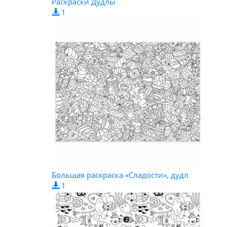
Раскраски Дудлы
1
Большая раскраска «Сладости», дудл
1