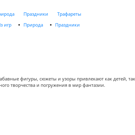
рирода
Праздники
Трафареты
з игр
Природа
Праздники
абавные фигуры, сюжеты и узоры привлекают как детей, так
ного творчества и погружения в мир фантазии.