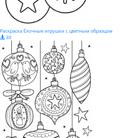
Раскраска Ёлочные игрушки с цветным образцом
30