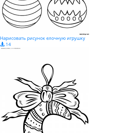
Нарисовать рисунок елочную игрушку
14