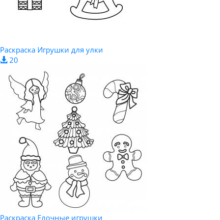
Раскраска Игрушки для улки
20
Раскраска Елочные игрушки