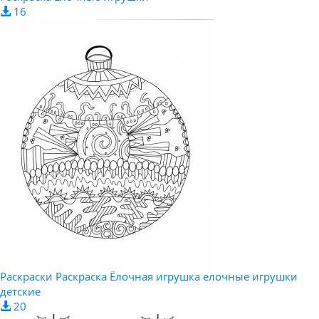
16
Раскраски Раскраска Ёлочная игрушка елочные игрушки
детские
20