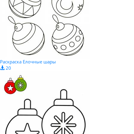
Раскраска Елочные шары
20