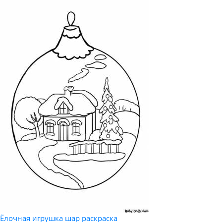
Ёлочная игрушка шар раскраска