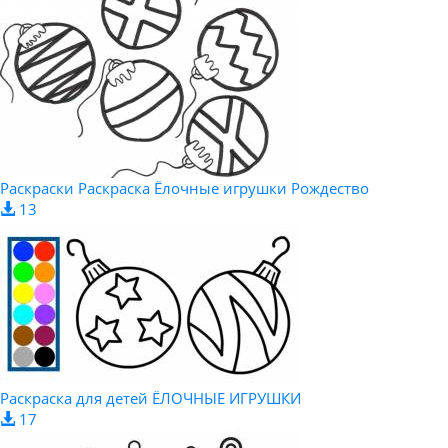
Раскраски Раскраска Ёлочные игрушки Рождество
13
Раскраска для детей ЁЛОЧНЫЕ ИГРУШКИ
17