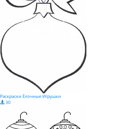
Раскраски Ёлочные Игрушки
30