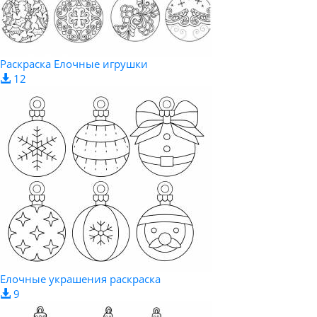
Раскраска Елочные игрушки
12
Елочные украшения раскраска
9