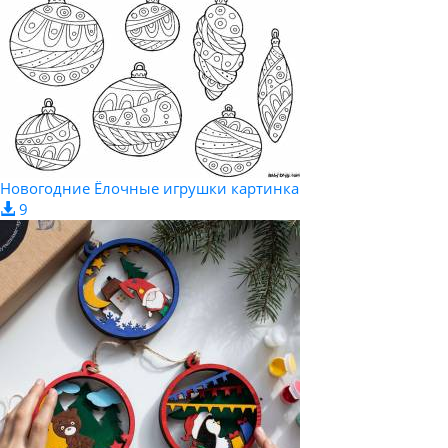
Новогодние Ёлочные игрушки картинка
9