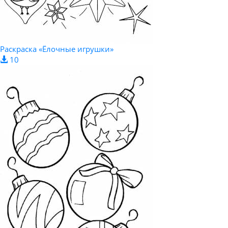
Раскраска «Ёлочные игрушки»
10