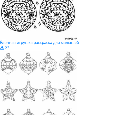
Ёлочная игрушка раскраска для малышей
23