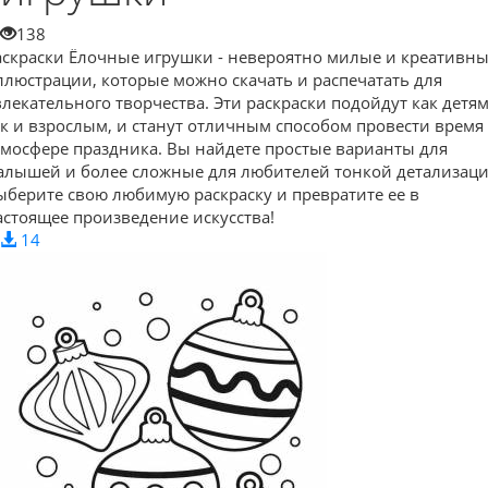
138
аскраски Ёлочные игрушки - невероятно милые и креативн
ллюстрации, которые можно скачать и распечатать для
влекательного творчества. Эти раскраски подойдут как детям
ак и взрослым, и станут отличным способом провести время
тмосфере праздника. Вы найдете простые варианты для
алышей и более сложные для любителей тонкой детализаци
ыберите свою любимую раскраску и превратите ее в
астоящее произведение искусства!
14