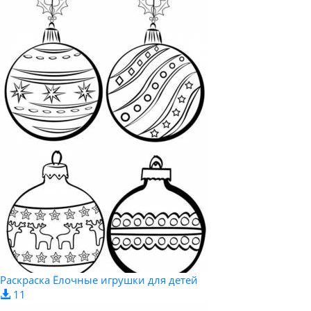
Раскраска Ёлочные игрушки для детей
11