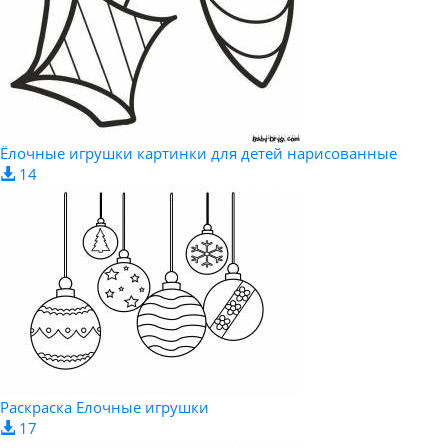
Ёлочные игрушки картинки для детей нарисованные
14
Раскраска Елочные игрушки
17