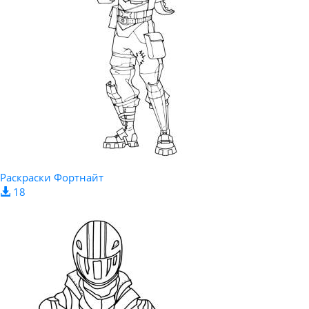
Раскраски Фортнайт
18