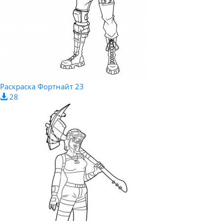
Раскраска Фортнайт 23
28