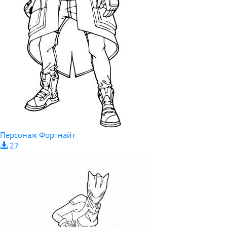
Персонаж Фортнайт
27