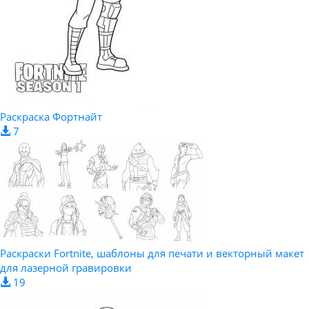
Раскраска Фортнайт
7
Раскраски Fortnite, шаблоны для печати и векторный макет
для лазерной гравировки
19