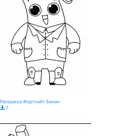
Раскраска Фортнайт Банан
7