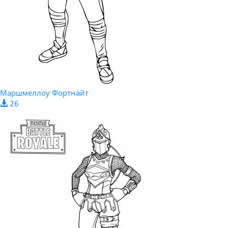
Маршмеллоу Фортнайт
26