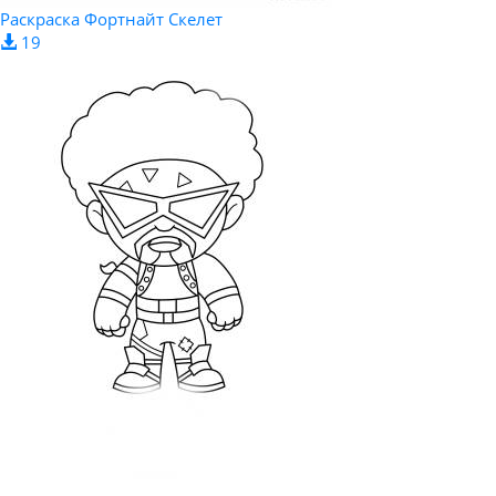
Раскраска Фортнайт Скелет
19