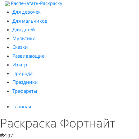
Распечатать-Раскраску
Для девочек
Для мальчиков
Для детей
Мультики
Сказки
Развивающие
Из игр
Природа
Праздники
Трафареты
Главная
Раскраска Фортнайт
197