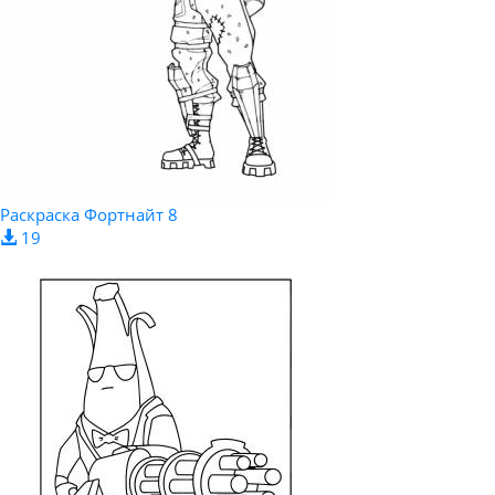
Раскраска Фортнайт 8
19