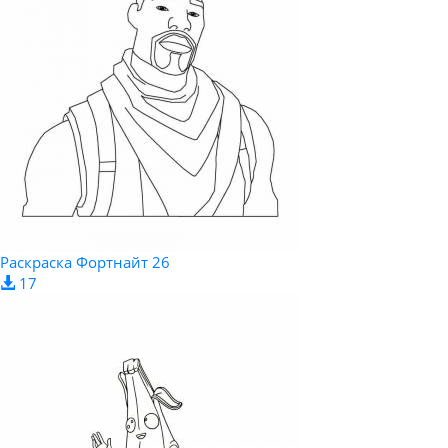
Раскраска Фортнайт 26
17