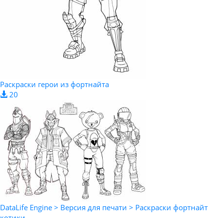
Раскраски герои из фортнайта
20
DataLife Engine > Версия для печати > Раскраски фортнайт
котики