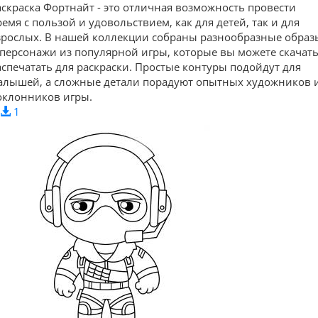
аскраска Фортнайт - это отличная возможность провести
ремя с пользой и удовольствием, как для детей, так и для
зрослых. В нашей коллекции собраны разнообразные образ
 персонажи из популярной игры, которые вы можете скачать
аспечатать для раскраски. Простые контуры подойдут для
алышей, а сложные детали порадуют опытных художников 
оклонников игры.
1