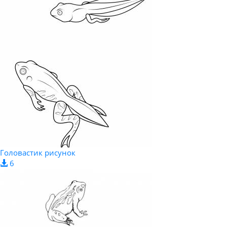
Головастик рисунок
6