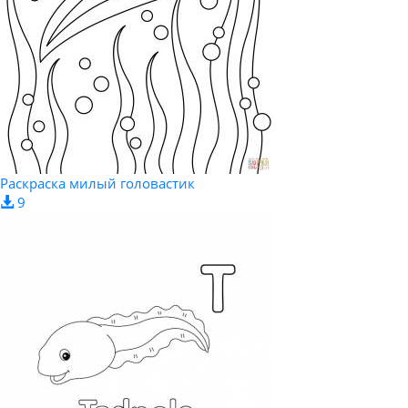
Раскраска милый головастик
9