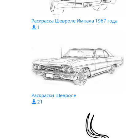
Раскраска Шевроле Импала 1967 года
1
Раскраски Шевроле
21