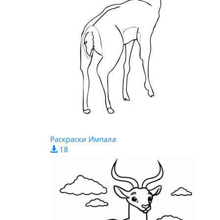
Раскраски Импала
18