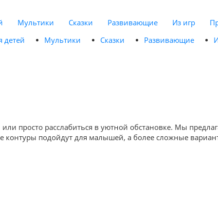
й
Мультики
Сказки
Развивающие
Из игр
П
я детей
Мультики
Сказки
Развивающие
И
 или просто расслабиться в уютной обстановке. Мы предлаг
е контуры подойдут для малышей, а более сложные вариант