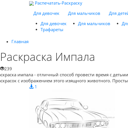
Распечатать-Раскраску
Для девочек
Для мальчиков
Для дете
Для девочек
Для мальчиков
Дл
Трафареты
Главная
Раскраска Импала
239
аскраска импала - отличный способ провести время с детьми
аскрасок с изображением этого изящного животного. Просты
1