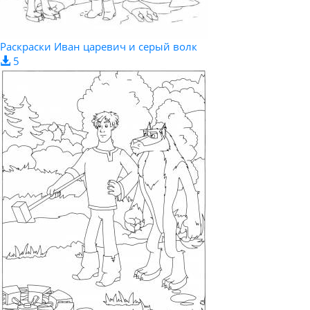
Раскраски Иван царевич и серый волк
5