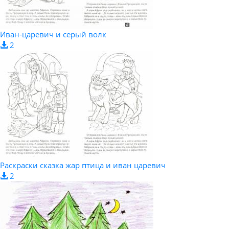
Иван-царевич и серый волк
2
Раскраски сказка жар птица и иван царевич
2