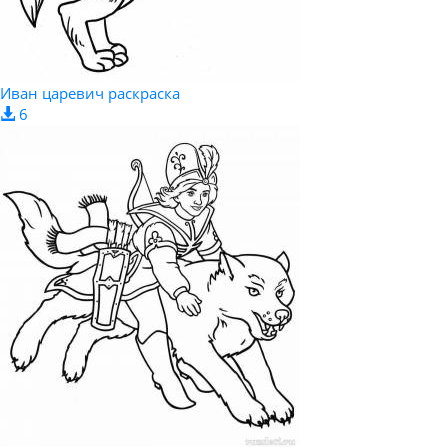
Иван царевич раскраска
6