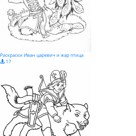
Раскраски Иван царевич и жар птица
17