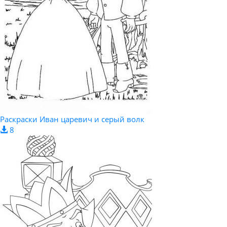
Раскраски Иван царевич и серый волк
8