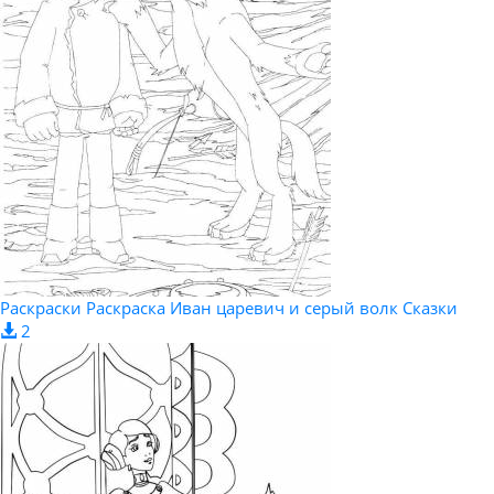
Раскраски Раскраска Иван царевич и серый волк Сказки
2