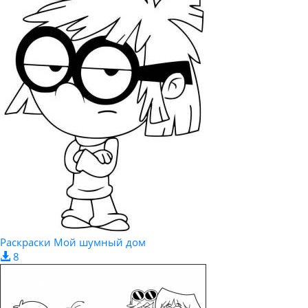
Раскраски Мой шумный дом
8