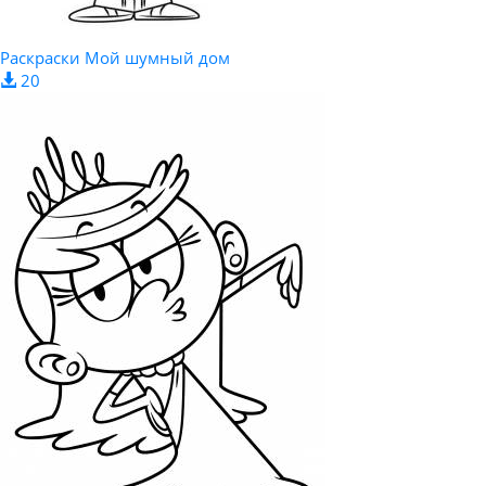
Раскраски Мой шумный дом
20