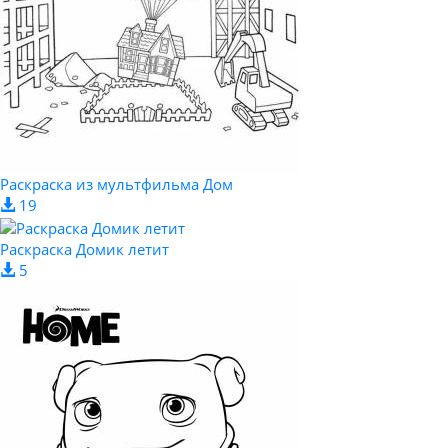
Раскраска из мультфильма Дом
19
Раскраска Домик летит
5