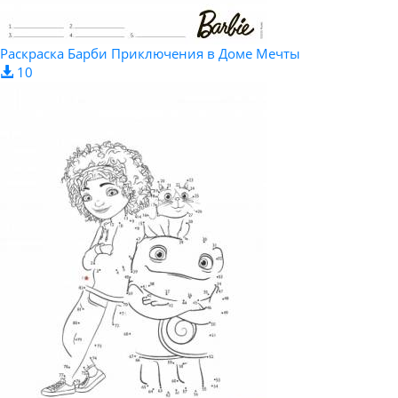
Раскраска Барби Приключения в Доме Мечты
10