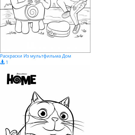
Раскраски Из мультфильма Дом
1