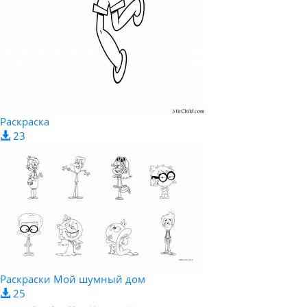
Раскраска
23
Раскраски Мой шумный дом
25