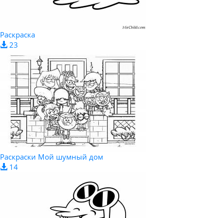
Раскраска
23
Раскраски Мой шумный дом
14