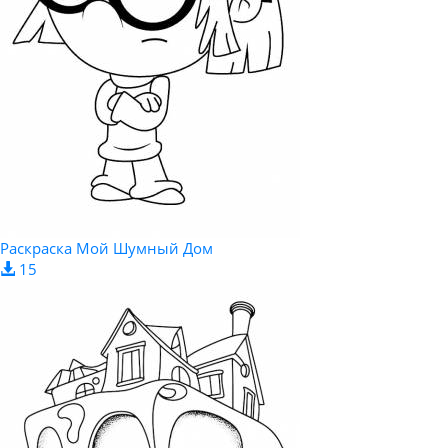
Раскраска Мой Шумный Дом
15