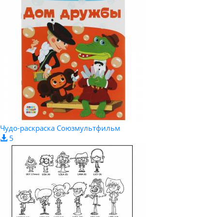
Чудо-раскраска Союзмультфильм
5