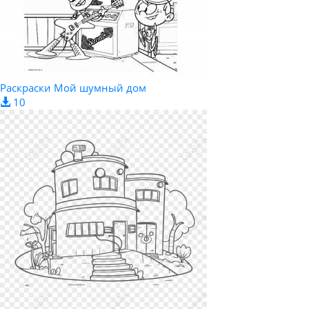
Раскраски Мой шумный дом
10