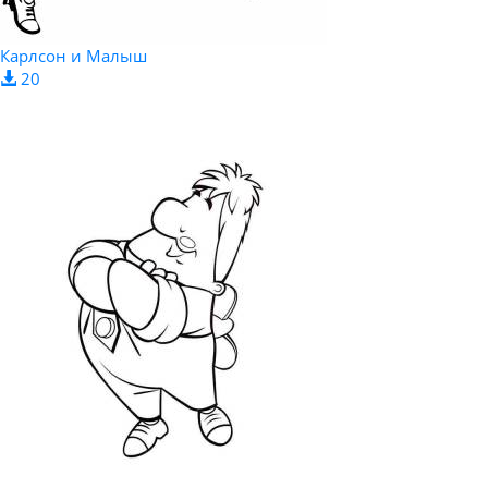
Карлсон и Малыш
20