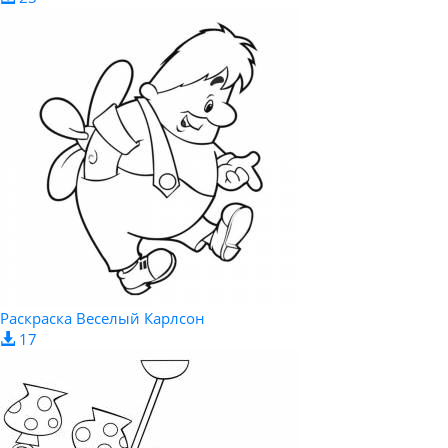
Раскраска Веселый Карлсон
17