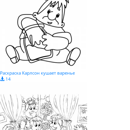
Раскраска Карлсон кушает варенье
14