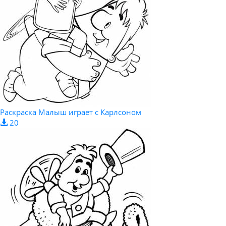
Раскраска Малыш играет с Карлсоном
20