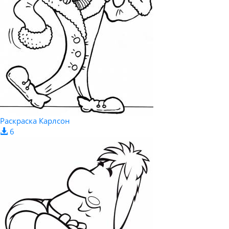
Раскраска Карлсон
6