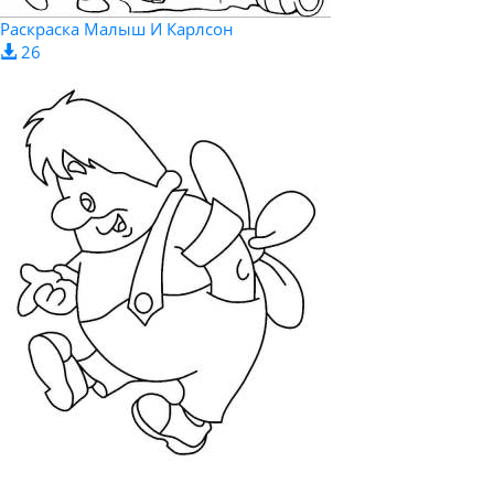
Раскраска Малыш И Карлсон
26