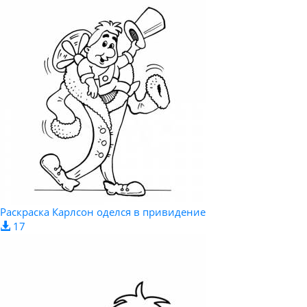
Раскраска Карлсон оделся в привидение
17