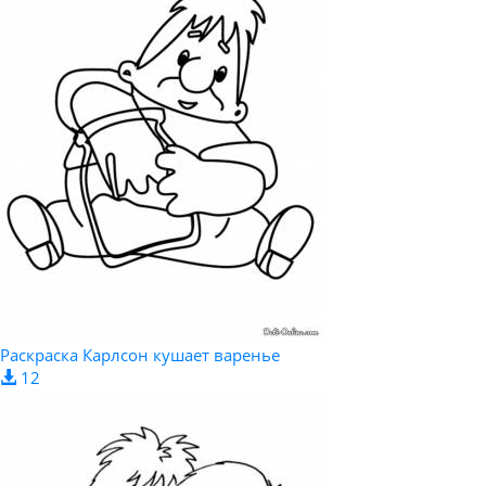
Раскраска Карлсон кушает варенье
12