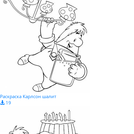
Раскраска Карлсон шалит
19