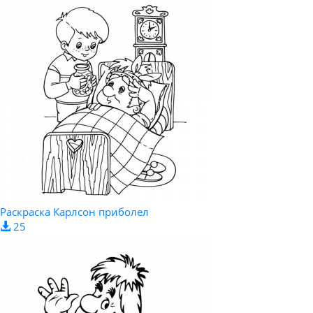
Раскраска Карлсон приболел
25