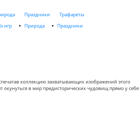
рирода
Праздники
Трафареты
з игр
Природа
Праздники
 распечатав коллекцию захватывающих изображений этого
т окунуться в мир предисторических чудовищ прямо у себя