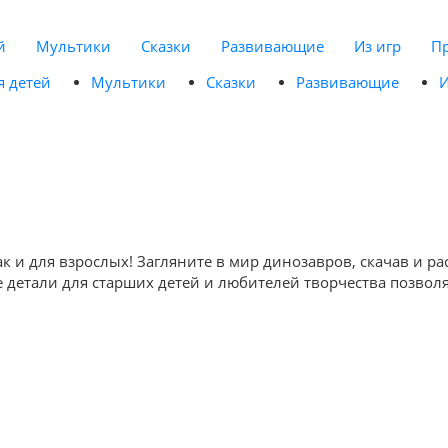
й
Мультики
Сказки
Развивающие
Из игр
П
я детей
Мультики
Сказки
Развивающие
И
 так и для взрослых! Загляните в мир динозавров, скачав и
детали для старших детей и любителей творчества позволя