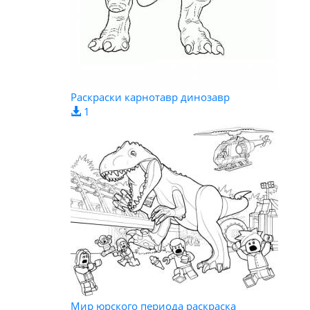
Раскраски карнотавр динозавр
1
Мир юрского периода раскраска