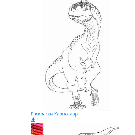
Раскраски Карнотавр
1