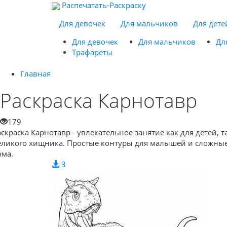
Распечатать-Раскраску
Для девочек
Для мальчиков
Для дете
Для девочек
Для мальчиков
Дл
Трафареты
Главная
Раскраска Карнотавр
179
аскраска Карнотавр - увлекательное занятие как для детей,
еликого хищника. Простые контуры для малышей и сложные 
ома.
3