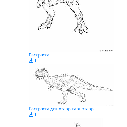
Раскраска
1
Раскраска динозавр карнотавр
1