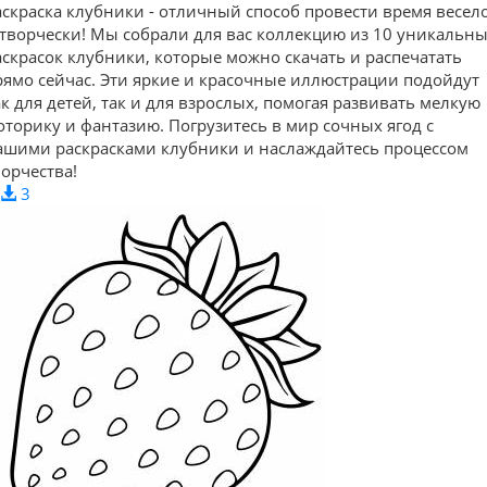
аскраска клубники - отличный способ провести время весел
 творчески! Мы собрали для вас коллекцию из 10 уникальн
аскрасок клубники, которые можно скачать и распечатать
рямо сейчас. Эти яркие и красочные иллюстрации подойдут
ак для детей, так и для взрослых, помогая развивать мелкую
оторику и фантазию. Погрузитесь в мир сочных ягод с
ашими раскрасками клубники и наслаждайтесь процессом
ворчества!
3