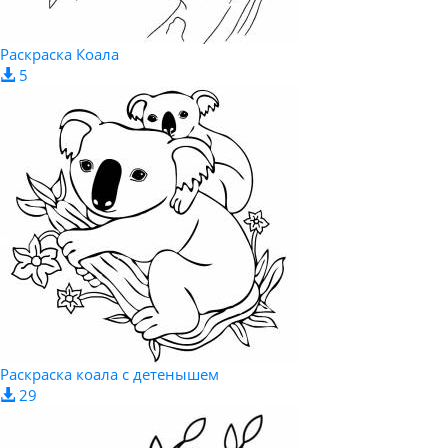
Раскраска Коала
5
Раскраска коала с детенышем
29