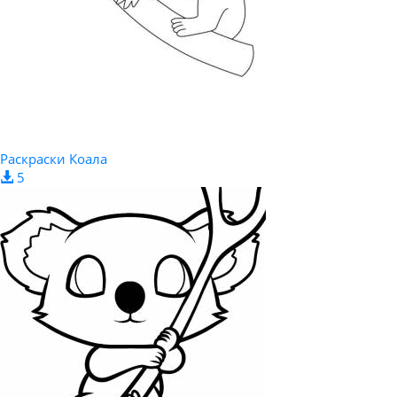
Раскраски Коала
5