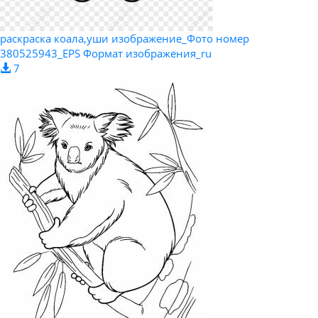
раскраска коала,уши изображение_Фото номер
380525943_EPS Формат изображения_ru
7