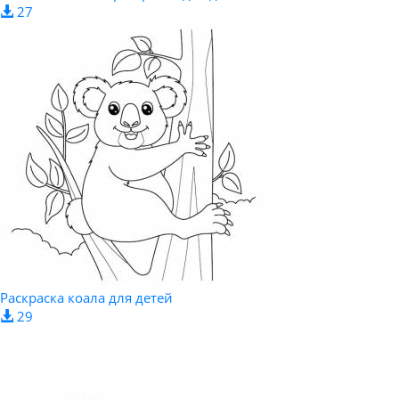
27
Раскраска коала для детей
29