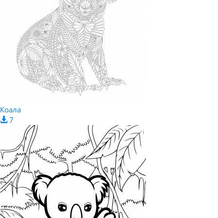
Коала
7