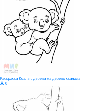
Раскраска Коала с дерева на дерево скалала
8