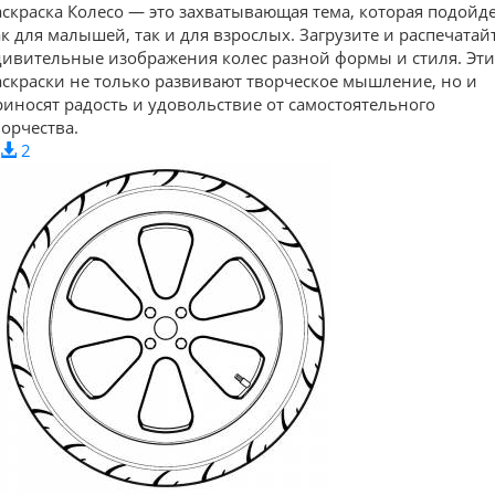
аскраска Колесо — это захватывающая тема, которая подойд
ак для малышей, так и для взрослых. Загрузите и распечатай
дивительные изображения колес разной формы и стиля. Эти
аскраски не только развивают творческое мышление, но и
риносят радость и удовольствие от самостоятельного
ворчества.
2