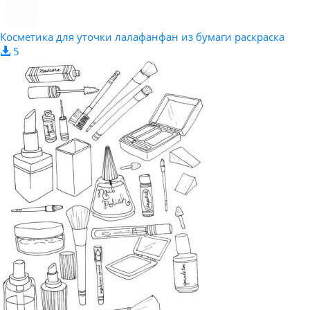
Косметика для уточки лалафанфан из бумаги раскраска
5