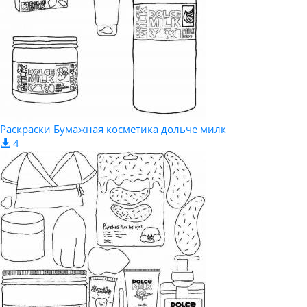
Раскраски Бумажная косметика дольче милк
4