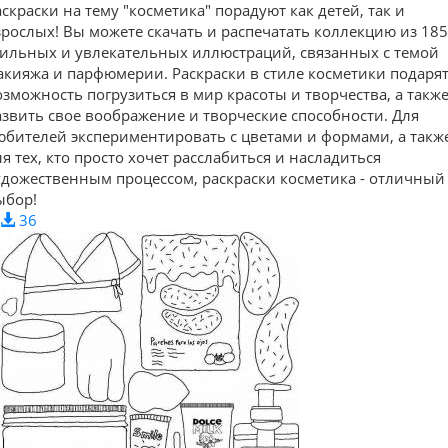
аскраски на тему "косметика" порадуют как детей, так и
зрослых! Вы можете скачать и распечатать коллекцию из 185
тильных и увлекательных иллюстраций, связанных с темой
акияжа и парфюмерии. Раскраски в стиле косметики подаря
озможность погрузиться в мир красоты и творчества, а такж
азвить свое воображение и творческие способности. Для
юбителей экспериментировать с цветами и формами, а такж
ля тех, кто просто хочет расслабиться и насладиться
удожественным процессом, раскраски косметика - отличный
ыбор!
36