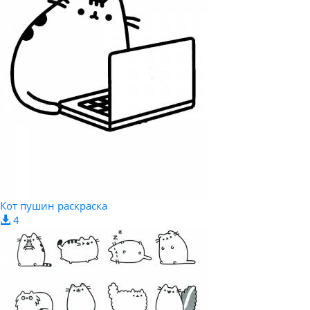
Кот пушин раскраска
4