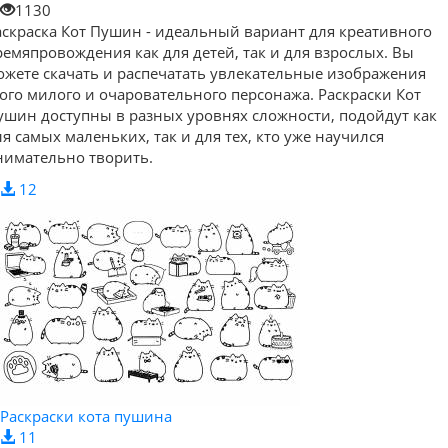
1130
аскраска Кот Пушин - идеальный вариант для креативного
ремяпровождения как для детей, так и для взрослых. Вы
ожете скачать и распечатать увлекательные изображения
того милого и очаровательного персонажа. Раскраски Кот
ушин доступны в разных уровнях сложности, подойдут как
ля самых маленьких, так и для тех, кто уже научился
нимательно творить.
12
Раскраски кота пушина
11