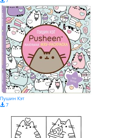
7
Пушин Кэт
7