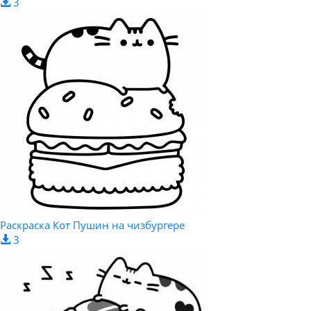
3
Раскраска Кот Пушин на чизбургере
3