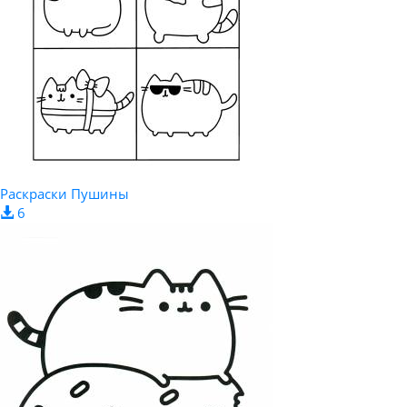
Раскраски Пушины
6