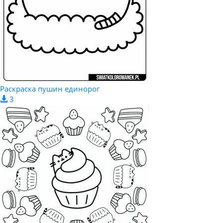
Раскраска пушин единорог
3