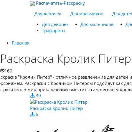
Распечатать-Раскраску
Для девочек
Для мальчиков
Для дете
Для девочек
Для мальчиков
Дл
Трафареты
Главная
Раскраска Кролик Питер
160
аскраска "Кролик Питер" - отличное развлечение для детей 
ерсонажем. Раскраски с Кроликом Питером подойдут как для 
огрузитесь в мир приключений вместе с этим веселым крол
30
Раскраска Кролик Питер
6