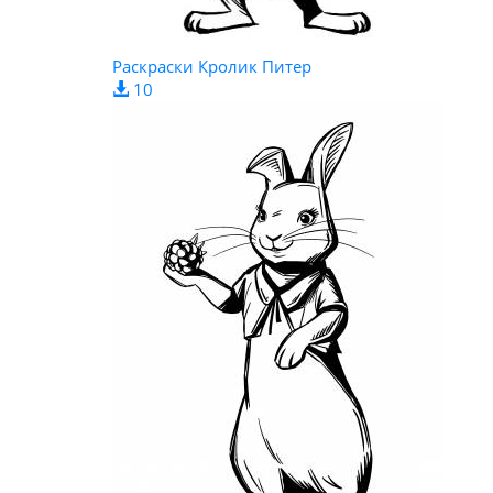
Раскраски Кролик Питер
10