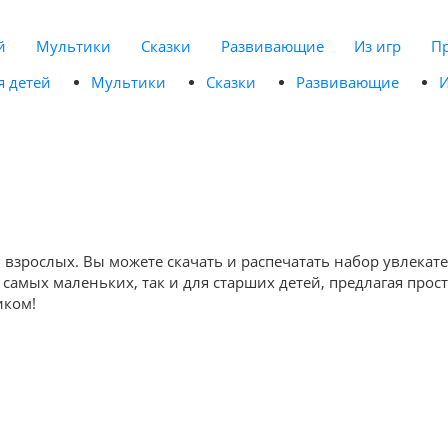
й
Мультики
Сказки
Развивающие
Из игр
П
я детей
Мультики
Сказки
Развивающие
И
и взрослых. Вы можете скачать и распечатать набор увлека
самых маленьких, так и для старших детей, предлагая прос
иком!