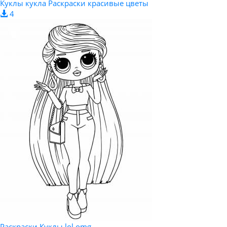
Куклы кукла Раскраски красивые цветы
4
Раскраски Куклы lol omg