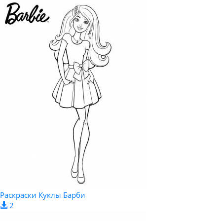
Раскраски Куклы Барби
2