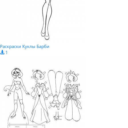
Раскраски Куклы Барби
1