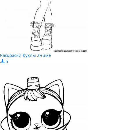
Раскраски Куклы аниме
5