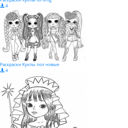
4
Раскраски Куклы лол новые
4