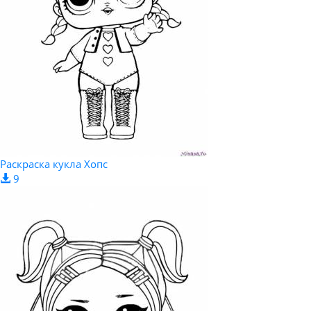
Раскраска кукла Хопс
9