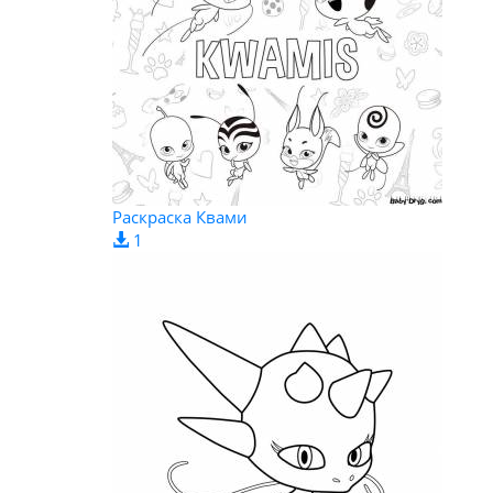
Раскраска Квами
1