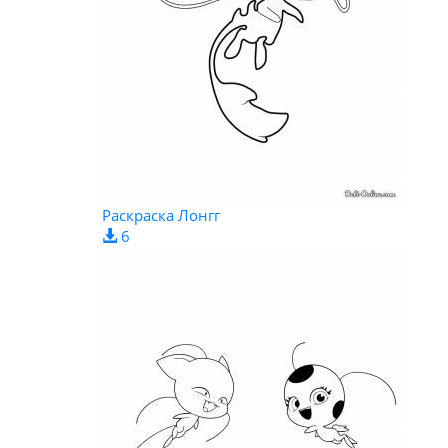
Раскраска Лонгг
6