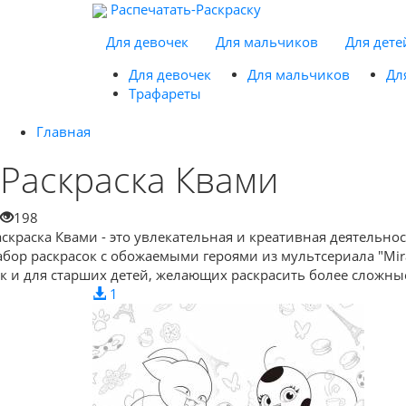
Распечатать-Раскраску
Для девочек
Для мальчиков
Для дете
Для девочек
Для мальчиков
Дл
Трафареты
Главная
Раскраска Квами
198
аскраска Квами - это увлекательная и креативная деятельн
абор раскрасок с обожаемыми героями из мультсериала "Mira
ак и для старших детей, желающих раскрасить более сложн
1