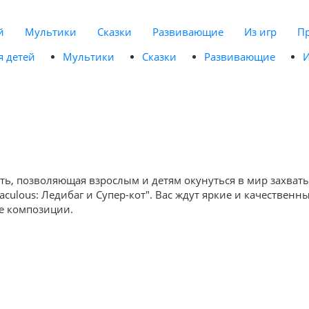
й
Мультики
Сказки
Развивающие
Из игр
П
я детей
Мультики
Сказки
Развивающие
И
ость, позволяющая взрослым и детям окунуться в мир захва
culous: Ледибаг и Супер-кот". Вас ждут яркие и качествен
ые композиции.