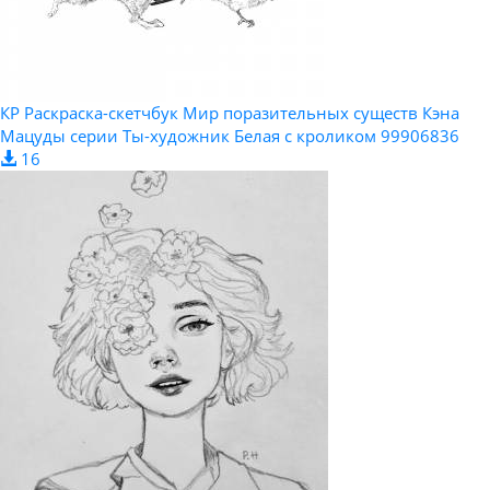
КР Раскраска-скетчбук Мир поразительных существ Кэна
Мацуды серии Ты-художник Белая с кроликом 99906836
16