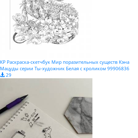
КР Раскраска-скетчбук Мир поразительных существ Кэна
Мацуды серии Ты-художник Белая с кроликом 99906836
29