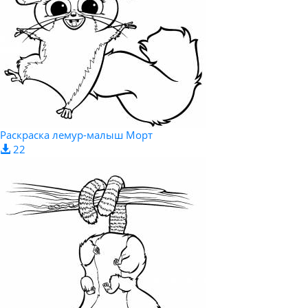
Раскраска лемур-малыш Морт
22