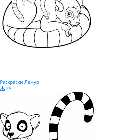
Раскраски Лемур
28