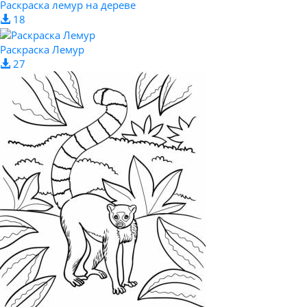
Раскраска лемур на дереве
18
Раскраска Лемур
27