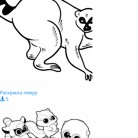
Раскраска лемур
5