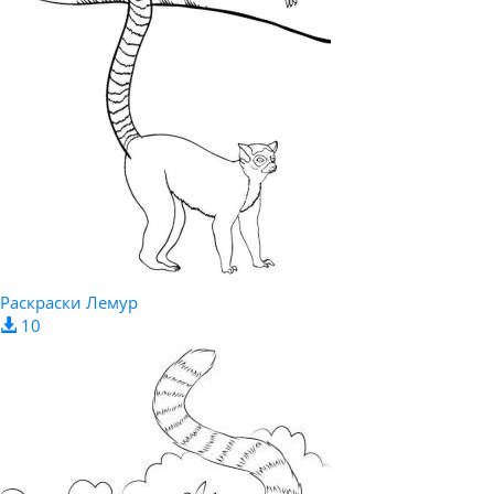
Раскраски Лемур
10