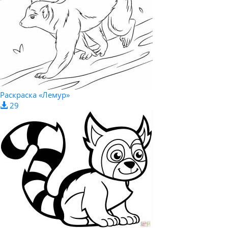
Раскраска «Лемур»
29