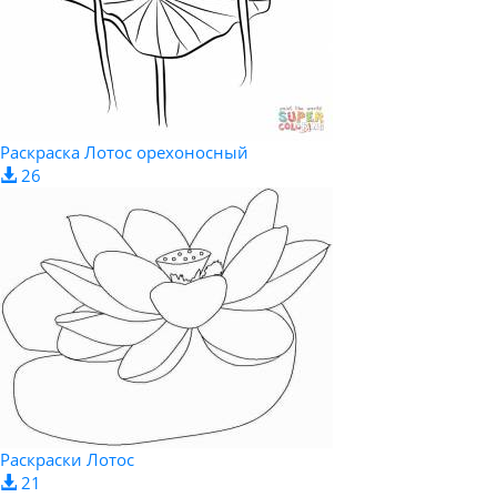
Раскраска Лотос орехоносный
26
Раскраски Лотос
21