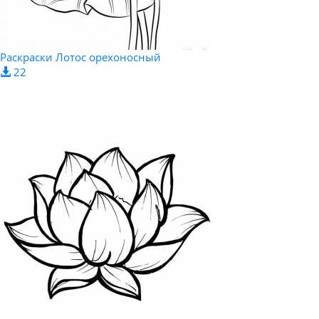
Раскраски Лотос орехоносный
22