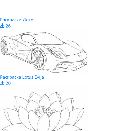
Раскраски Лотос
26
Раскраска Lotus Evija
20