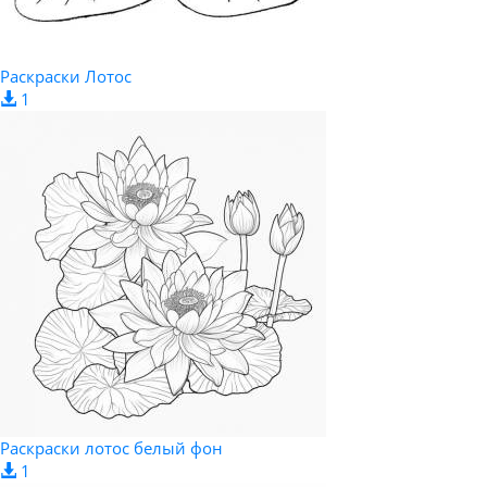
Раскраски Лотос
1
Раскраски лотос белый фон
1