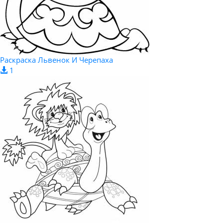
Раскраска Львенок И Черепаха
1