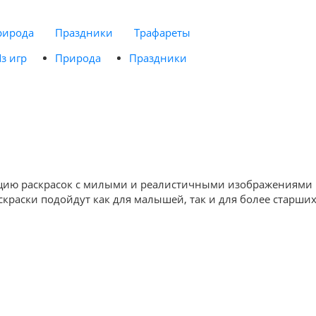
рирода
Праздники
Трафареты
з игр
Природа
Праздники
лекцию раскрасок с милыми и реалистичными изображениями
краски подойдут как для малышей, так и для более старши