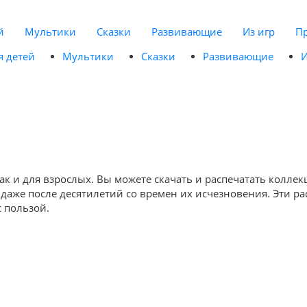
й
Мультики
Сказки
Развивающие
Из игр
П
я детей
Мультики
Сказки
Развивающие
И
так и для взрослых. Вы можете скачать и распечатать кол
же после десятилетий со времен их исчезновения. Эти рас
с пользой.