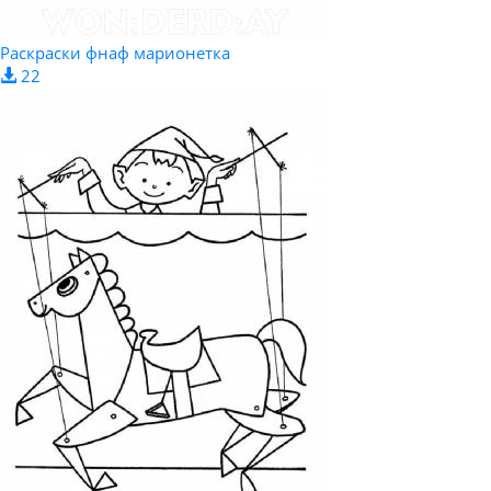
Раскраски фнаф марионетка
22