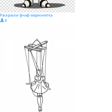
Раскраски фнаф марионетка
6