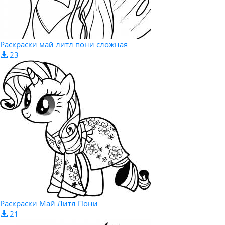
Раскраски май литл пони сложная
23
Раскраски Май Литл Пони
21