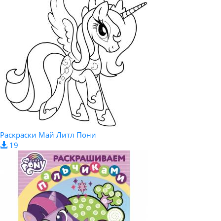
Раскраски Май Литл Пони
19