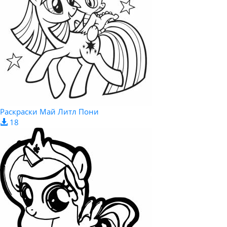
Раскраски Май Литл Пони
18