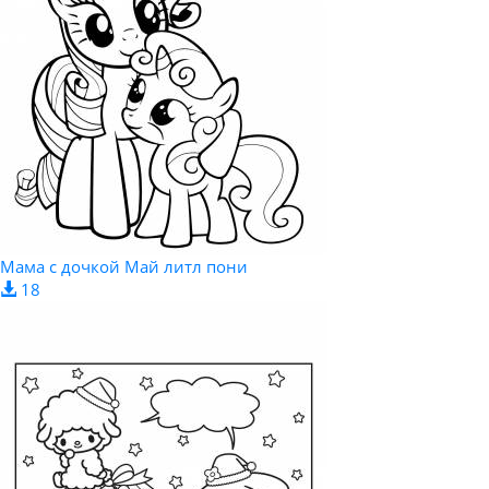
Мама с дочкой Май литл пони
18