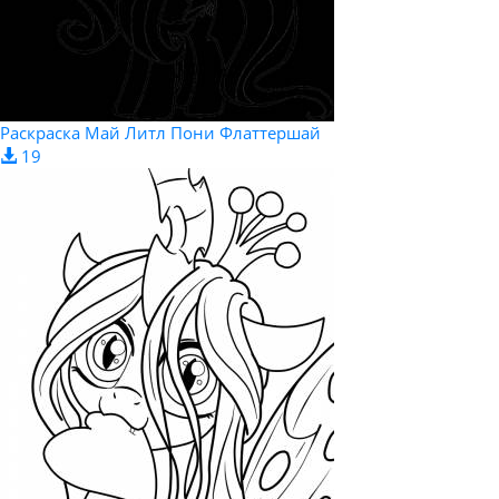
Раскраска Май Литл Пони Флаттершай
19