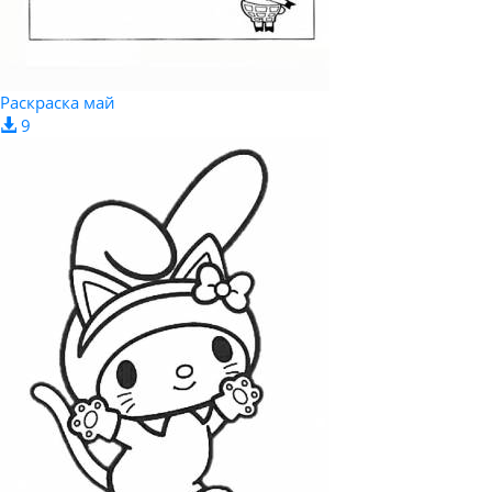
Раскраска май
9