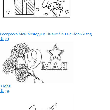
Раскраска Май Мелоди и Пиано Чан на Новый год
23
9 Мая
18