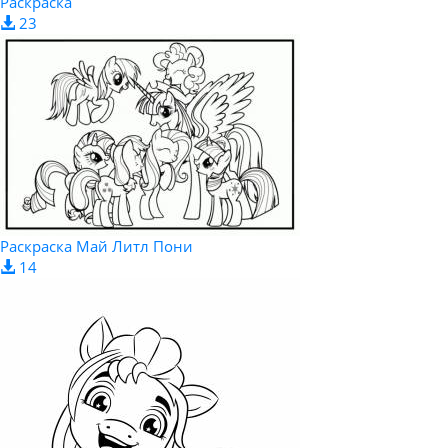
Раскраска
23
Раскраска Май Литл Пони
14