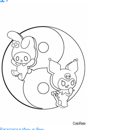
9
Раскраска Инь и Янь