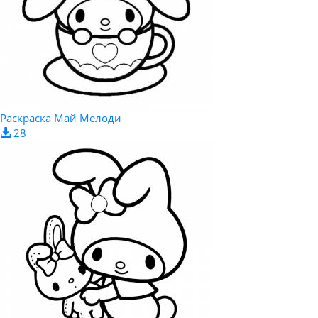
Раскраска Май Мелоди
28