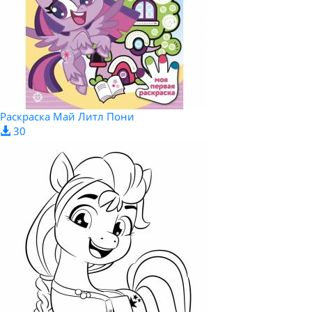
Раскраска Май Литл Пони
30