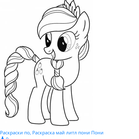
Раскраски по, Раскраска май литл пони Пони