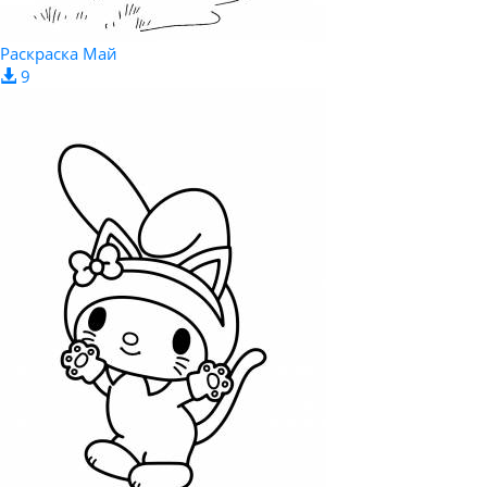
Раскраска Май
9