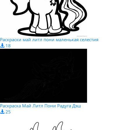
Раскраски май литл пони маленькая селестия
18
Раскраска Май Литл Пони Радуга Дэш
25