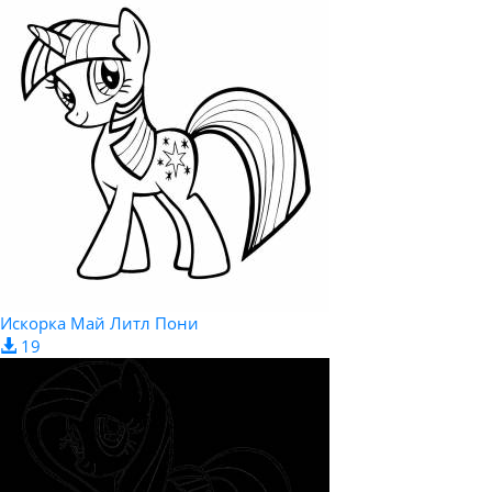
Искорка Май Литл Пони
19