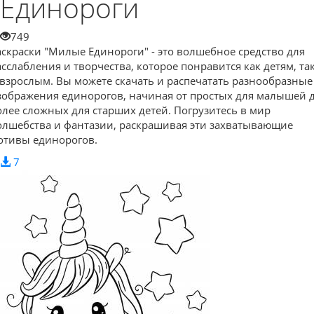
Единороги
749
аскраски "Милые Единороги" - это волшебное средство для
асслабления и творчества, которое понравится как детям, та
 взрослым. Вы можете скачать и распечатать разнообразные
зображения единорогов, начиная от простых для малышей 
олее сложных для старших детей. Погрузитесь в мир
олшебства и фантазии, раскрашивая эти захватывающие
отивы единорогов.
7