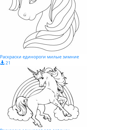
Раскраски единороги милые зимние
21