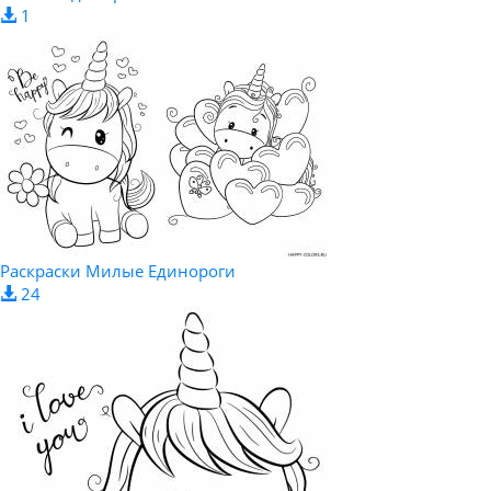
1
Раскраски Милые Единороги
24