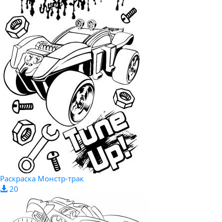
Раскраска Монстр-трак
20