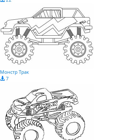
Монстр Трак
7