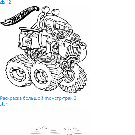
12
Раскраска большой mонстр-трак 3
11