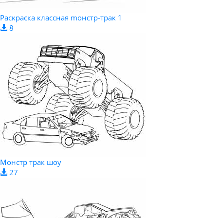
Раскраска классная mонстр-трак 1
8
Монстр трак шоу
27