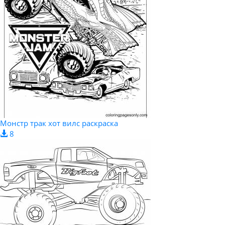
Монстр трак хот вилс раскраска
8