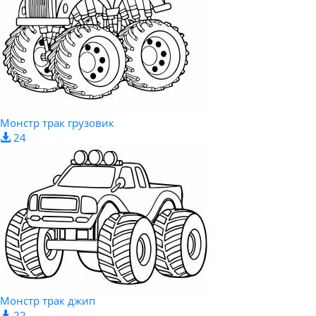
Монстр трак грузовик
24
Монстр трак джип
22