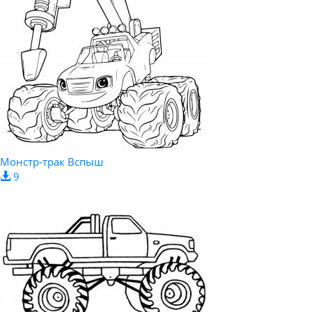
Монстр-трак Вспыш
9