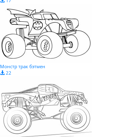
17
Монстр трак бэтмен
22