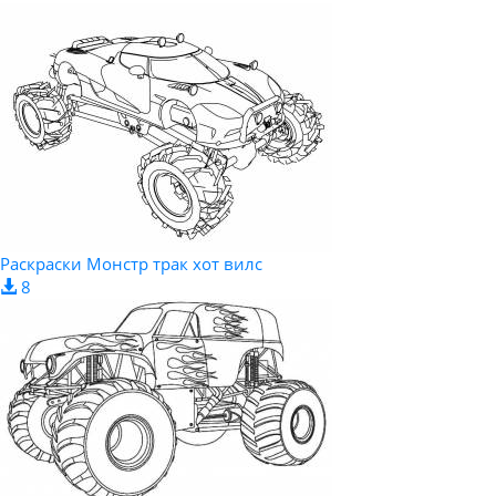
Раскраски Монстр трак хот вилс
8