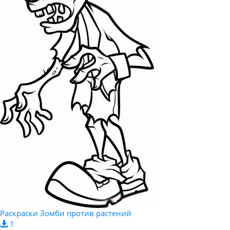
Раскраски Зомби против растений
1