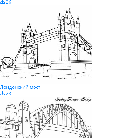
26
Лондонский мост
23