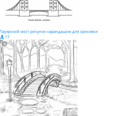
Тауэрский мост рисунок карандашом для срисовки
17