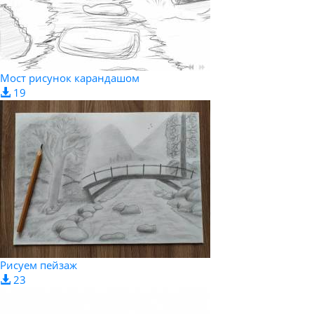
Мост рисунок карандашом
19
Рисуем пейзаж
23