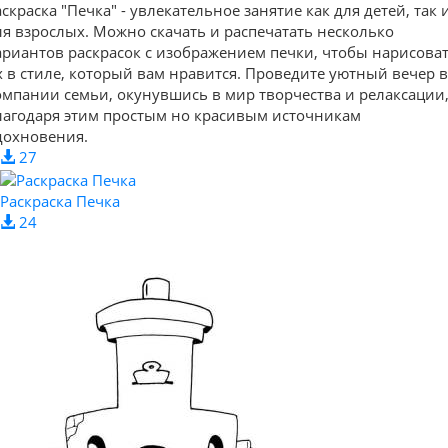
аскраска "Печка" - увлекательное занятие как для детей, так 
ля взрослых. Можно скачать и распечатать несколько
ариантов раскрасок с изображением печки, чтобы нарисова
х в стиле, который вам нравится. Проведите уютный вечер в
омпании семьи, окунувшись в мир творчества и релаксации
лагодаря этим простым но красивым источникам
дохновения.
27
Раскраска Печка
24