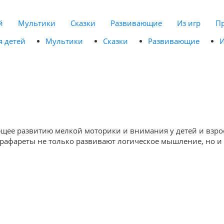
й
Мультики
Сказки
Развивающие
Из игр
П
я детей
Мультики
Сказки
Развивающие
И
ующее развитию мелкой моторики и внимания у детей и взро
трафареты не только развивают логическое мышление, но и 