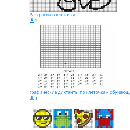
Раскраски в клеточку
2
графические диктанты по клеточкам обучающи
1