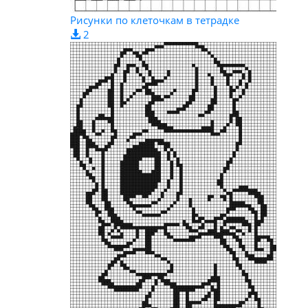
Рисунки по клеточкам в тетрадке
2