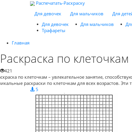
Распечатать-Раскраску
Для девочек
Для мальчиков
Для дете
Для девочек
Для мальчиков
Дл
Трафареты
Главная
Раскраска по клеточкам
421
аскраска по клеточкам – увлекательное занятие, способств
никальные раскраски по клеточкам для всех возрастов. Эти 
5